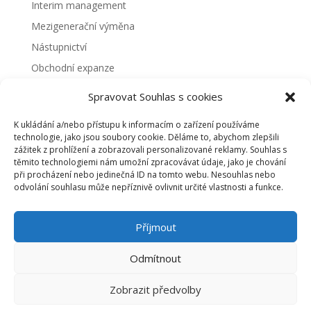
Interim management
Mezigenerační výměna
Nástupnictví
Obchodní expanze
Ostatní
Spravovat Souhlas s cookies
Prodej firmy
K ukládání a/nebo přístupu k informacím o zařízení používáme
Renta
technologie, jako jsou soubory cookie. Děláme to, abychom zlepšili
zážitek z prohlížení a zobrazovali personalizované reklamy. Souhlas s
Restart
těmito technologiemi nám umožní zpracovávat údaje, jako je chování
Rozvoj
při procházení nebo jedinečná ID na tomto webu. Nesouhlas nebo
odvolání souhlasu může nepříznivě ovlivnit určité vlastnosti a funkce.
Slovník pojmů
Strategické transakce
Příjmout
Strategický nákup a supply chain management
Transfer technologií
Odmítnout
Výstavba závodů
Zobrazit předvolby