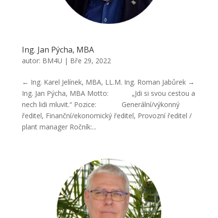
Ing. Jan Pýcha, MBA
autor:
BM4U
|
Bře 29, 2022
← Ing. Karel Jelínek, MBA, LL.M. Ing. Roman Jabůrek →
Ing. Jan Pýcha, MBA Motto: „Jdi si svou cestou a
nech lidi mluvit.“ Pozice: Generální/výkonný
ředitel, Finanční/ekonomický ředitel, Provozní ředitel /
plant manager Ročník:...