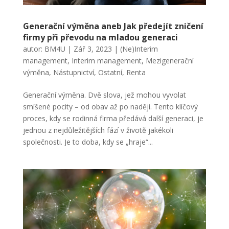
Generační výměna aneb Jak předejít zničení
firmy při převodu na mladou generaci
autor:
BM4U
|
Zář 3, 2023
|
(Ne)Interim
management
,
Interim management
,
Mezigenerační
výměna
,
Nástupnictví
,
Ostatní
,
Renta
Generační výměna. Dvě slova, jež mohou vyvolat
smíšené pocity – od obav až po naději. Tento klíčový
proces, kdy se rodinná firma předává další generaci, je
jednou z nejdůležitějších fází v životě jakékoli
společnosti. Je to doba, kdy se „hraje“...