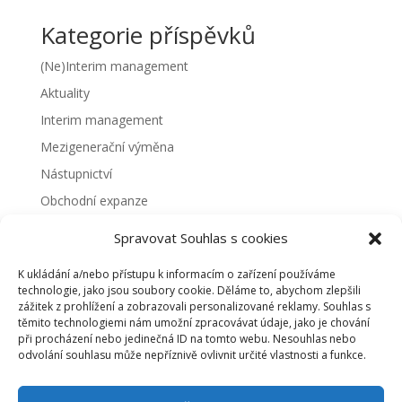
Kategorie příspěvků
(Ne)Interim management
Aktuality
Interim management
Mezigenerační výměna
Nástupnictví
Obchodní expanze
Ostatní
Spravovat Souhlas s cookies
Prodej firmy
K ukládání a/nebo přístupu k informacím o zařízení používáme
Renta
technologie, jako jsou soubory cookie. Děláme to, abychom zlepšili
zážitek z prohlížení a zobrazovali personalizované reklamy. Souhlas s
Restart
těmito technologiemi nám umožní zpracovávat údaje, jako je chování
Rozvoj
při procházení nebo jedinečná ID na tomto webu. Nesouhlas nebo
odvolání souhlasu může nepříznivě ovlivnit určité vlastnosti a funkce.
Slovník pojmů
Strategické transakce