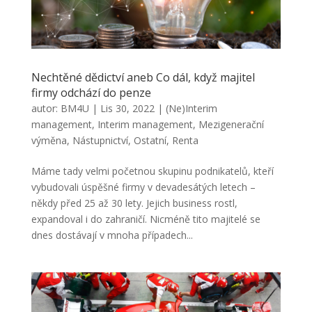
Nechtěné dědictví aneb Co dál, když majitel
firmy odchází do penze
autor:
BM4U
|
Lis 30, 2022
|
(Ne)Interim
management
,
Interim management
,
Mezigenerační
výměna
,
Nástupnictví
,
Ostatní
,
Renta
Máme tady velmi početnou skupinu podnikatelů, kteří
vybudovali úspěšné firmy v devadesátých letech –
někdy před 25 až 30 lety. Jejich business rostl,
expandoval i do zahraničí. Nicméně tito majitelé se
dnes dostávají v mnoha případech...