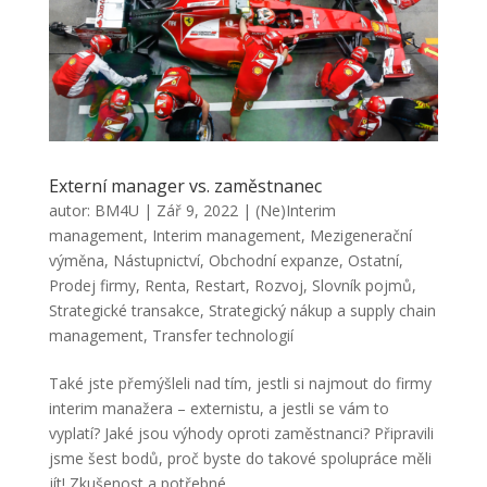
Externí manager vs. zaměstnanec
autor:
BM4U
|
Zář 9, 2022
|
(Ne)Interim
management
,
Interim management
,
Mezigenerační
výměna
,
Nástupnictví
,
Obchodní expanze
,
Ostatní
,
Prodej firmy
,
Renta
,
Restart
,
Rozvoj
,
Slovník pojmů
,
Strategické transakce
,
Strategický nákup a supply chain
management
,
Transfer technologií
Také jste přemýšleli nad tím, jestli si najmout do firmy
interim manažera – externistu, a jestli se vám to
vyplatí? Jaké jsou výhody oproti zaměstnanci? Připravili
jsme šest bodů, proč byste do takové spolupráce měli
jít! Zkušenost a potřebné...