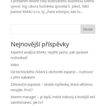
s předáním dlouhé roky budovaného businessu svému
synovi. Ing. Libora Suchánka zpovídal S. Jokeš, řídící
partner BM4U s.r.o. SJ: „Pane inženýre, kde to...
Hledat
Nejnovější příspěvky
Expertní analýza BM4U: nejdřív jasno, pak správné
rozhodnutí
Video
Od technického řešení k obchodní expanzi – rozhovor
s Jiřím Kabátem
Zahraniční expanze – skvělá myšlenka, která většinou
nevyjde. Proč?
Interim manager – je lepší, méně rizikový a levnější než
zaměstnanec. Jak to?