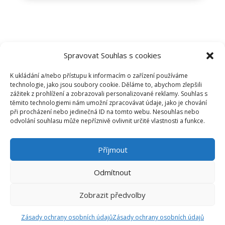
BM4U
Spravovat Souhlas s cookies
Podkovářská 674/2,
Vysočany, 190 00 Praha 9
K ukládání a/nebo přístupu k informacím o zařízení používáme
technologie, jako jsou soubory cookie. Děláme to, abychom zlepšili
zážitek z prohlížení a zobrazovali personalizované reklamy. Souhlas s

+420 284 028 886
těmito technologiemi nám umožní zpracovávat údaje, jako je chování
při procházení nebo jedinečná ID na tomto webu. Nesouhlas nebo

info@bm4u.cz
odvolání souhlasu může nepříznivě ovlivnit určité vlastnosti a funkce.

Příjmout
Odmítnout
GDPR a Cookies
Zobrazit předvolby
Etický kodex BM4U
Zásady ochrany osobních údajů
Zásady ochrany osobních údajů