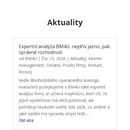
Aktuality
Expertní analýza BM4U: nejdřív jasno, pak
správné rozhodnutí
od
BM4U
|
Čvc 15, 2026
|
Aktuality
,
Interim
management
,
Ostatní
,
Prodej firmy
,
Restart
,
Rozvoj
Vedle dlouhodobého operativního leasingu
manažerů poskytujeme v BM4U také expertní
analýzu firmy. Je určená majitelům, kteří cítí, že
jejich společnost má větší potenciál, ale
potřebují nezávisle ověřit, kde začít, co změnit a
jaké zadání má opravdu smysl řešit....
číst více