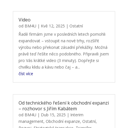
Video
od
BM4U
|
Kvě 12, 2025
|
Ostatní
Řadě firmám jsme v posledních letech pomohli
expandovat – vstoupit na nové trhy, rozšířit
výrobu nebo překonat zásadní překážky. Možná
právě teď řešíte něco podobného. Připravili jsem
pro Vás krátké video (3 minuty). Dopřejte si
chvilku klidu a kávu nebo čaj – a...
číst více
Od technického řešení k obchodní expanzi
– rozhovor s Jiřím Kabátem
od
BM4U
|
Dub 15, 2025
|
Interim
management
,
Obchodní expanze
,
Ostatní
,
Rozvoj
,
Strategické transakce
,
Transfer