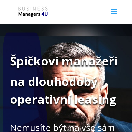
Špičkoví manažeři
na dlouhodobý
operativní leasing
Nemusíte být na vše sám