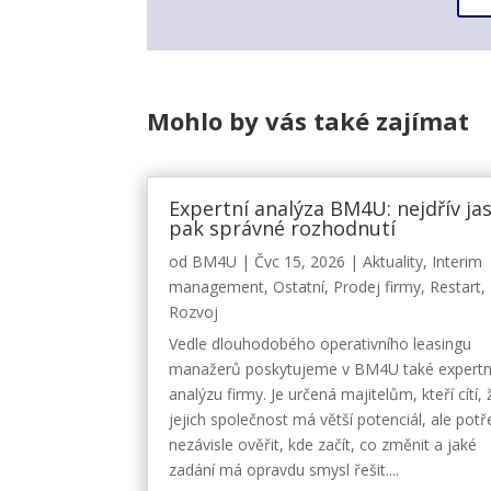
Mohlo by vás také zajímat
Expertní analýza BM4U: nejdřív ja
pak správné rozhodnutí
od
BM4U
|
Čvc 15, 2026
|
Aktuality
,
Interim
management
,
Ostatní
,
Prodej firmy
,
Restart
,
Rozvoj
Vedle dlouhodobého operativního leasingu
manažerů poskytujeme v BM4U také expertn
analýzu firmy. Je určená majitelům, kteří cítí, 
jejich společnost má větší potenciál, ale potř
nezávisle ověřit, kde začít, co změnit a jaké
zadání má opravdu smysl řešit....