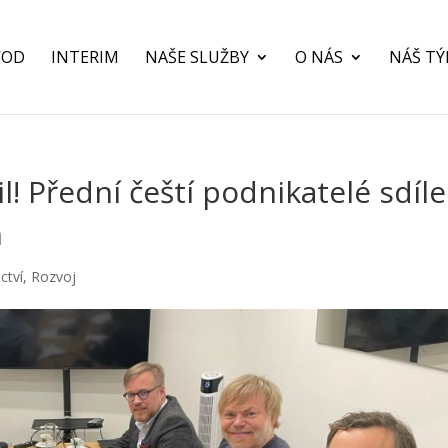
VOD
INTERIM
NAŠE SLUŽBY
O NÁS
NÁŠ T
! Přední čeští podnikatelé sdíle
h
ctví
,
Rozvoj