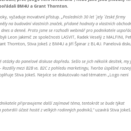
spořádali BM4U a Grant Thornton.
oky, vyžaduje inovativní přístup.
„Posledních 30 let ´ jely ´ české firmy
mněly na budování vlastních značek, přidané hodnoty a vlastních obchod
u dnes a denně. Proto jsme se rozhodli webinář pro podnikatele uspořád
 byli Leon Jakimič ze společnosti LASVIT, Radek Veselý z MALFINI, Pe
rant Thornton, Stiva Jokeš z BM4U a Jiří Špinar z BL4U. Panelová disk
é otázky do panelové diskuse dopředu. Sešlo se jich několik desítek, my 
d – Rozdíly mezi B2B vs. B2C z pohledu marketingu, Tvorba úspěšné rozvo
oplňuje Stiva Jokeš. Nejvíce se diskutovalo nad tématem „Logo není
dnikatele připravujeme další zajímavé téma, tentokrát se bude týkat
 potvrdili účast hosté z velkých rodinných podniků,“
uzavírá Stiva Jokeš