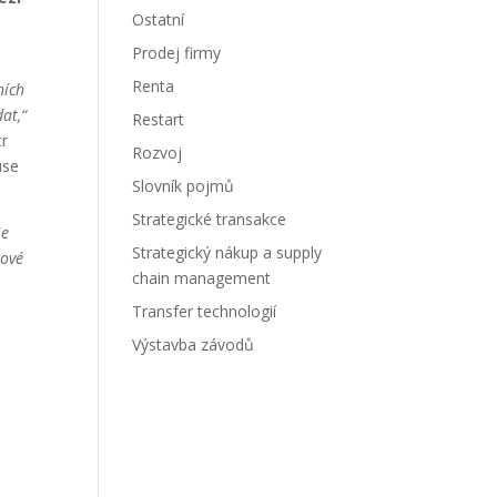
Ostatní
Prodej firmy
Renta
ních
at,“
Restart
tr
Rozvoj
use
Slovník pojmů
Strategické transakce
je
Strategický nákup a supply
jové
chain management
Transfer technologií
Výstavba závodů
.