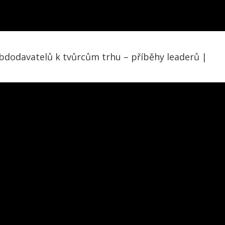
ubdodavatelů k tvůrcům trhu – příběhy leaderů |