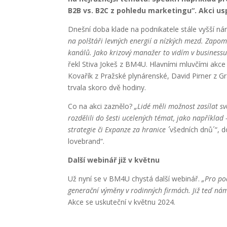
B2B vs. B2C z pohledu marketingu“. Akci u
Dnešní doba klade na podnikatele stále vyšší nár
na polštáři levných energií a nízkých mezd. Zapo
kanálů. Jako krizový manažer to vidím v business
řekl Stiva Jokeš z BM4U. Hlavními mluvčími akce
Kovařík z Pražské plynárenské, David Pirner z G
trvala skoro dvě hodiny.
Co na akci zaznělo?
„Lidé měli možnost zasílat sv
rozdělili do šesti ucelených témat, jako napříkla
strategie či Expanze za hranice ´´
všedních dnů´“, d
lovebrand“.
Další webinář již v květnu
Už nyní se v BM4U chystá další webinář.
„Pro po
generační výměny v rodinných firmách. Již teď nám
Akce se uskuteční v květnu 2024.