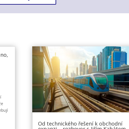
sno,
í
že
ebují
Od technického řešení k obchodní
expanzi – rozhovor s Jiřím Kabátem