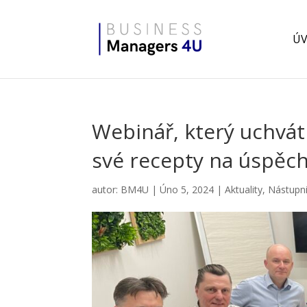
Ú
Webinář, který uchvátil
své recepty na úspěc
autor:
BM4U
|
Úno 5, 2024
|
Aktuality
,
Nástupni