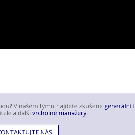
irmou? V našem týmu najdete zkušené
generální
i
tele a další
vrcholné manažery
.
KONTAKTUJTE NÁS