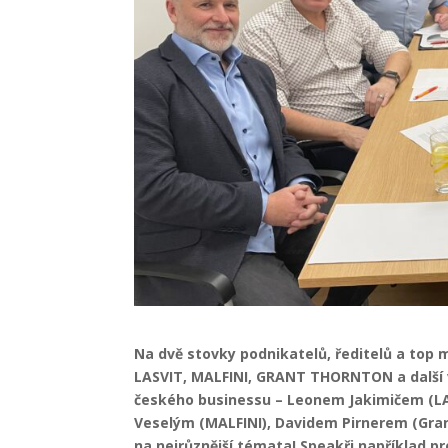
Na dvě stovky podnikatelů, ředitelů a top 
LASVIT, MALFINI, GRANT THORNTON a další vá
českého businessu – Leonem Jakimičem (LA
Veselým (MALFINI), Davidem Pirnerem (Gran
na nejrůznější témata! Speakři například pr