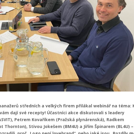
manažerů středních a velkých firem přilákal webinář na téma: 
m dají své recepty! Účastníci akce diskutovali s leadery
SVIT), Petrem Kovaříkem (Pražská plynárenská), Radkem
t Thornton), Stivou Jokešem (BM4U) a Jiřím Špinarem (BL4U) –
ozradili, proč „Logo není lovebrand“, nebo jaké jsou „Rozdíly m