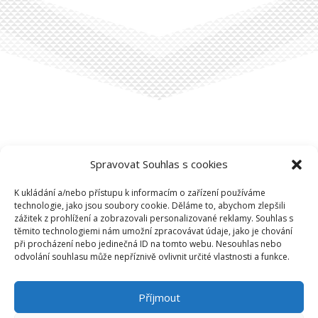
BM4U
Spravovat Souhlas s cookies
Podkovářská 674/2,
Vysočany, 190 00 Praha 9
K ukládání a/nebo přístupu k informacím o zařízení používáme
technologie, jako jsou soubory cookie. Děláme to, abychom zlepšili

zážitek z prohlížení a zobrazovali personalizované reklamy. Souhlas s
+420 284 028 886
těmito technologiemi nám umožní zpracovávat údaje, jako je chování
při procházení nebo jedinečná ID na tomto webu. Nesouhlas nebo

info@bm4u.cz
odvolání souhlasu může nepříznivě ovlivnit určité vlastnosti a funkce.

Příjmout