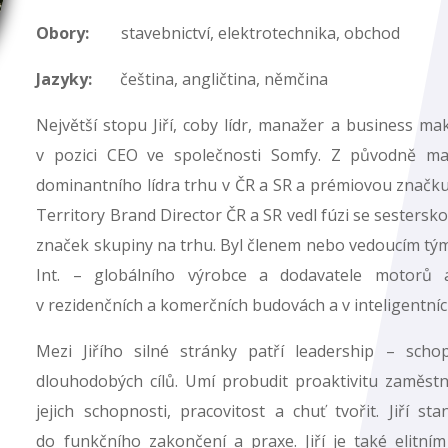
Obory:
stavebnictví, elektrotechnika, obchod
Jazyky:
čeština, angličtina, němčina
Největší stopu Jiří, coby lídr, manažer a business ma
v pozici CEO ve společnosti Somfy. Z původně ma
dominantního lídra trhu v ČR a SR a prémiovou značku
Territory Brand Director ČR a SR vedl fúzi se sestersko
značek skupiny na trhu. Byl členem nebo vedoucím tý
Int. – globálního výrobce a dodavatele motorů a
v rezidenčních a komerčních budovách a v inteligentní
Mezi Jiřího silné stránky patří leadership – scho
dlouhodobých cílů. Umí probudit proaktivitu zaměstn
jejich schopnosti, pracovitost a chuť tvořit. Jiří s
do funkčního zakončení a praxe. Jiří je také elit