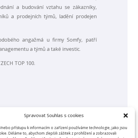
ednání a budování vztahu se zákazníky,
íků a prodejních týmů, ladění prodejen
odobého angažmá u firmy Somfy, patří
 managementu a týmů a také investic.
 CZECH TOP 100.
Spravovat Souhlas s cookies
a/nebo přístupu k informacím o zařízení používáme technologie, jako jsou
kie. Děláme to, abychom zlepšili zážitek z prohlížení a zobrazovali