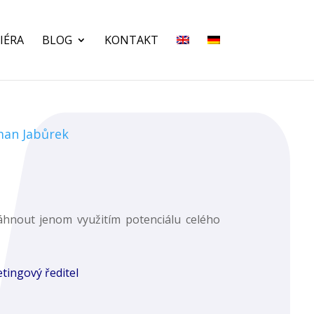
IÉRA
BLOG
KONTAKT
man Jabůrek
ut jenom využitím potenciálu celého
ingový ředitel