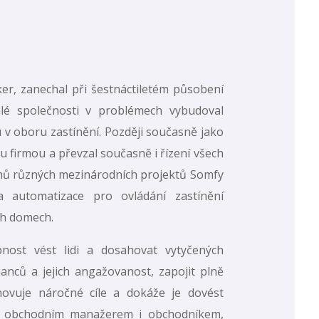
ker, zanechal při šestnáctiletém působení
lé společnosti v problémech vybudoval
 v oboru zastínění. Později současně jako
u firmou a převzal současně i řízení všech
mů různých mezinárodních projektů Somfy
 automatizace pro ovládání zastínění
ch domech.
pnost vést lidi a dosahovat vytyčených
anců a jejich angažovanost, zapojit plně
tanovuje náročné cíle a dokáže je dovést
ním obchodním manažerem i obchodníkem,