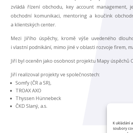
zvládá řízení obchodu, key account management, j
obchodní komunikaci, mentoring a koučink obchodn
a klientských center.
Mezi Jiřího úspěchy, kromě výše uvedeného dlouh
i vlastní podnikání, mimo jiné v oblasti rozvoje firem,
Jiří byl oceněn jako osobnost projektu Mapy úspěchů
Jiří realizoval projekty ve společnostech:
Somfy (ČR a SR),
TROAX AXO
Thyssen Hünnebeck
ČKD Slaný, a.s.
K ukládání 
soubory coo