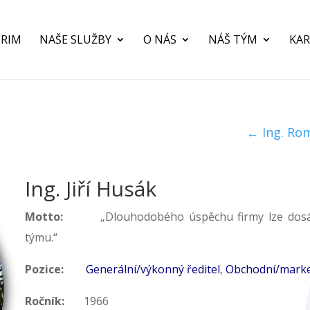
ERIM
NAŠE SLUŽBY
O NÁS
NÁŠ TÝM
KAR
←
Ing. Ro
Ing. Jiří Husák
Motto:
„Dlouhodobého úspěchu firmy lze dosáhno
týmu.“
Pozice:
Generální/výkonný ředitel
,
Obchodní/market
Ročník:
1966