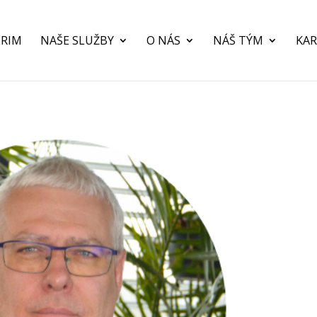
ERIM
NAŠE SLUŽBY
O NÁS
NÁŠ TÝM
KAR