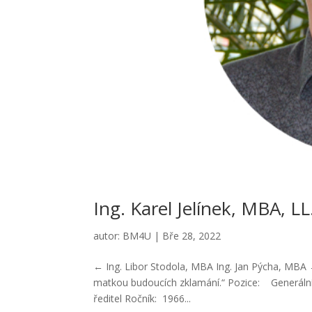
Ing. Karel Jelínek, MBA, L
autor:
BM4U
|
Bře 28, 2022
← Ing. Libor Stodola, MBA Ing. Jan Pýcha, MBA 
matkou budoucích zklamání.“ Pozice: Generální/v
ředitel Ročník: 1966...