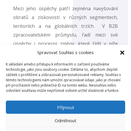
Mezi jeho úspěchy patří zejména navyšování
obratů a ziskovosti v různých segmentech,
teritoriích a na globálních trzích. V B2B
zpracovatelském průmyslu, řadí mezi své
úspěchy i procesní změny, které řídil v níže
uvedených společnostech.
Spravovat Souhlas s cookies
K ukládání a/nebo přístupu k informacím o zařízení používáme
František realizoval projekty ve společnostech:
technologie, jako jsou soubory cookie. Děláme to, abychom zlepšili
Schwan Cosmetics
zážitek z prohlížení a zobrazovali personalizované reklamy. Souhlas s
těmito technologiemi nám umožní zpracovávat údaje, jako je chování
Kavalierglass
při procházení nebo jedinečná ID na tomto webu. Nesouhlas nebo
Alimpek
odvolání souhlasu může nepříznivě ovlivnit určité vlastnosti a funkce.
Příjmout
Odmítnout