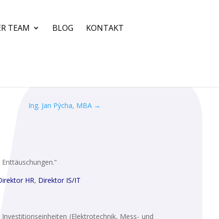
ER TEAM
BLOG
KONTAKT
Ing. Jan Pýcha, MBA
→
r Enttäuschungen.“
Direktor HR
,
Direktor IS/IT
nvestitionseinheiten (Elektrotechnik, Mess- und