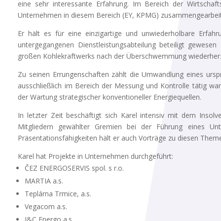
eine sehr interessante Erfahrung. Im Bereich der Wirtschaf
Unternehmen in diesem Bereich (EY, KPMG) zusammengearbeit
Er hält es für eine einzigartige und unwiederholbare Erfah
untergegangenen Dienstleistungsabteilung beteiligt gewesen 
großen Kohlekraftwerks nach der Überschwemmung wiederherz
Zu seinen Errungenschaften zählt die Umwandlung eines urspr
ausschließlich im Bereich der Messung und Kontrolle tätig war
der Wartung strategischer konventioneller Energiequellen.
In letzter Zeit beschäftigt sich Karel intensiv mit dem Insol
Mitgliedern gewählter Gremien bei der Führung eines Un
Präsentationsfähigkeiten hält er auch Vorträge zu diesen The
Karel hat Projekte in Unternehmen durchgeführt:
ČEZ ENERGOSERVIS spol. s r.o.
MARTIA a.s.
Teplárna Trmice, a.s.
Vegacom a.s.
I&C Energo a.s.